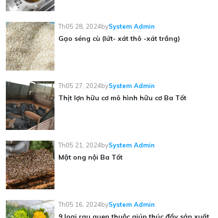
Th05 28, 2024
by
System Admin
Gạo séng cù (lứt- xát thô -xát trắng)
Th05 27, 2024
by
System Admin
Thịt lợn hữu cơ mô hình hữu cơ Ba Tốt
Th05 21, 2024
by
System Admin
Mật ong nội Ba Tốt
Th05 16, 2024
by
System Admin
9 loại rau quen thuộc giúp thúc đẩy sản xuất