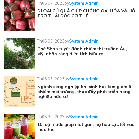
Th06 07, 2023
by
System Admin
5 LOẠI CỦ QUẢ GIÚP CHỐNG OXI HÓA VÀ HỖ
TRỢ THẢI ĐỘC CƠ THỂ
Th06 03, 2023
by
System Admin
Chè Shan tuyết đánh chiếm thị trường Âu,
Mỹ, nhân rộng diện tích hữu cơ
Th06 03, 2023
by
System Admin
Ngành công nghiệp khí sinh học làm giảm ô
nhiễm môi trường, thúc đẩy phát triển nông
nghiệp hữu cơ
Th05 30, 2023
by
System Admin
10 loại nước giúp mát gan, hạ hỏa cực tốt vào
mùa hè.