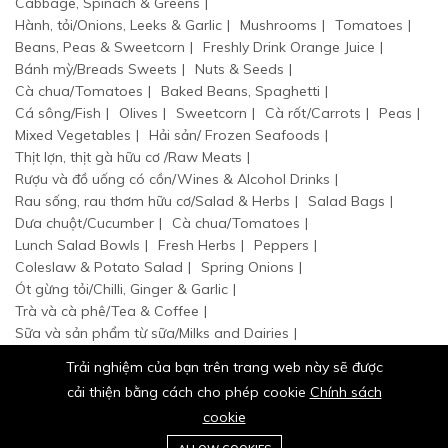
Cabbage, Spinach & Greens
Hành, tỏi/Onions, Leeks & Garlic
Mushrooms
Tomatoes
Beans, Peas & Sweetcorn
Freshly Drink Orange Juice
Bánh mỳ/Breads Sweets
Nuts & Seeds
Cà chua/Tomatoes
Baked Beans, Spaghetti
Cá sông/Fish
Olives
Sweetcorn
Cà rốt/Carrots
Peas
Mixed Vegetables
Hải sản/ Frozen Seafoods
Thịt lợn, thịt gà hữu cơ /Raw Meats
Rượu và đồ uống có cồn/Wines & Alcohol Drinks
Rau sống, rau thơm hữu cơ/Salad & Herbs
Salad Bags
Dưa chuột/Cucumber
Cà chua/Tomatoes
Lunch Salad Bowls
Fresh Herbs
Peppers
Coleslaw & Potato Salad
Spring Onions
Ót gừng tỏi/Chilli, Ginger & Garlic
Trà và cà phê/Tea & Coffee
Sữa và sản phẩm từ sữa/Milks and Dairies
Thực phẩm đóng hộp/Food Cupboard
Trải nghiệm của bạn trên trang web này sẽ được
cải thiện bằng cách cho phép cookie
Chính sách
cookie
0
Trang
Danh
Giỏ
Ưa
Tài