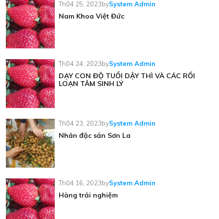
Th04 25, 2023
by
System Admin
Nam Khoa Việt Đức
Th04 24, 2023
by
System Admin
DẠY CON ĐỘ TUỔI DẬY THÌ VÀ CÁC RỐI
LOẠN TÂM SINH LÝ
Th04 23, 2023
by
System Admin
Nhãn đặc sản Sơn La
Th04 16, 2023
by
System Admin
Hàng trải nghiệm