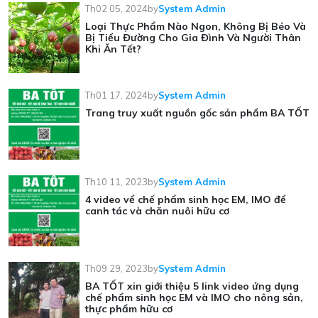
Th02 05, 2024
by
System Admin
Loại Thực Phẩm Nào Ngon, Không Bị Béo Và
Bị Tiểu Đường Cho Gia Đình Và Người Thân
Khi Ăn Tết?
Th01 17, 2024
by
System Admin
Trang truy xuất nguồn gốc sản phẩm BA TỐT
Th10 11, 2023
by
System Admin
4 video vể chế phẩm sinh học EM, IMO để
canh tác và chăn nuôi hữu cơ
Th09 29, 2023
by
System Admin
BA TỐT xin giới thiệu 5 link video ứng dụng
chế phẩm sinh học EM và IMO cho nông sản,
thực phẩm hữu cơ