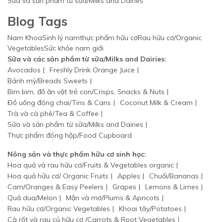
Sữa và sản phẩm từ sữa/Milks and Dairies
Blog Tags
Nam Khoa
Sinh lý nam
thực phẩm hữu cơ
Rau hữu cơ/Organic
Vegetables
Sức khỏe nam giới
Sữa và các sản phẩm từ sữa/Milks and Dairies:
Avocados
Freshly Drink Orange Juice
Bánh mỳ/Breads Sweets
Bim bim, đồ ăn vặt trẻ con/Crisps, Snacks & Nuts
Đồ uống đóng chai/Tins & Cans
Coconut Milk & Cream
Trà và cà phê/Tea & Coffee
Sữa và sản phẩm từ sữa/Milks and Dairies
Thực phẩm đóng hộp/Food Cupboard
Nông sản và thực phẩm hữu cơ sinh học:
Hoa quả và rau hữu cơ/Fruits & Vegetables organic
Hoa quả hữu cơ/ Organic Fruits
Apples
Chuối/Bananas
Cam/Oranges & Easy Peelers
Grapes
Lemons & Limes
Quả dua/Melon
Mận và mơ/Plums & Apricots
Rau hữu cơ/Organic Vegetables
Khoai tây/Potatoes
Cà rốt và rau củ hữu cơ /Carrots & Root Vegetables