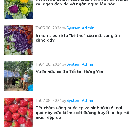
collagen đẹp da và ngăn ngừa lão hóa
Th05 06, 2024
by
System Admin
5 món siêu rẻ là "kẻ thù" của mỡ, càng ăn
càng gầy
Th04 28, 2024
by
System Admin
Vườn hữu cơ Ba Tốt tại Hưng Yên
Th02 08, 2024
by
System Admin
Tết chăm uống nước ép và sinh tố từ 6 loại
quả này vừa kiểm soát đường huyết lại hạ mỡ
máu, đẹp da