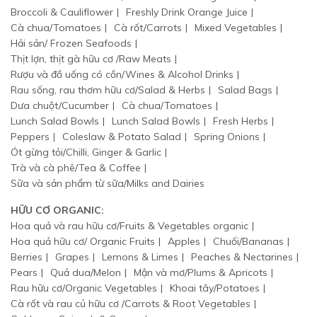
Broccoli & Cauliflower
Freshly Drink Orange Juice
Cà chua/Tomatoes
Cà rốt/Carrots
Mixed Vegetables
Hải sản/ Frozen Seafoods
Thịt lợn, thịt gà hữu cơ /Raw Meats
Rượu và đồ uống có cồn/Wines & Alcohol Drinks
Rau sống, rau thơm hữu cơ/Salad & Herbs
Salad Bags
Dưa chuột/Cucumber
Cà chua/Tomatoes
Lunch Salad Bowls
Lunch Salad Bowls
Fresh Herbs
Peppers
Coleslaw & Potato Salad
Spring Onions
Ót gừng tỏi/Chilli, Ginger & Garlic
Trà và cà phê/Tea & Coffee
Sữa và sản phẩm từ sữa/Milks and Dairies
HỮU CƠ ORGANIC:
Hoa quả và rau hữu cơ/Fruits & Vegetables organic
Hoa quả hữu cơ/ Organic Fruits
Apples
Chuối/Bananas
Berries
Grapes
Lemons & Limes
Peaches & Nectarines
Pears
Quả dua/Melon
Mận và mơ/Plums & Apricots
Rau hữu cơ/Organic Vegetables
Khoai tây/Potatoes
Cà rốt và rau củ hữu cơ /Carrots & Root Vegetables