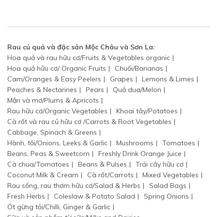
Rau củ quả và đặc sản Mộc Châu và Sơn La:
Hoa quả và rau hữu cơ/Fruits & Vegetables organic
Hoa quả hữu cơ/ Organic Fruits
Chuối/Bananas
Cam/Oranges & Easy Peelers
Grapes
Lemons & Limes
Peaches & Nectarines
Pears
Quả dua/Melon
Mận và mơ/Plums & Apricots
Rau hữu cơ/Organic Vegetables
Khoai tây/Potatoes
Cà rốt và rau củ hữu cơ /Carrots & Root Vegetables
Cabbage, Spinach & Greens
Hành, tỏi/Onions, Leeks & Garlic
Mushrooms
Tomatoes
Beans, Peas & Sweetcorn
Freshly Drink Orange Juice
Cà chua/Tomatoes
Beans & Pulses
Trái cây hữu cơ
Coconut Milk & Cream
Cà rốt/Carrots
Mixed Vegetables
Rau sống, rau thơm hữu cơ/Salad & Herbs
Salad Bags
Fresh Herbs
Coleslaw & Potato Salad
Spring Onions
Ót gừng tỏi/Chilli, Ginger & Garlic