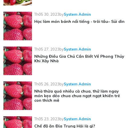
Th05 30, 2023
by
System Admin
Học làm món bánh nổi tiếng - trôi tầu– Sủi dìn
Th05 27, 2023
by
System Admin
Những Điều Gia Chủ Cần Biết Về Phong Thủy
Khi Xây Nhà
Th05 26, 2023
by
System Admin
Nhà thừa quá nhiều cà chua, thử làm ngay
món kẹo dẻo chua chua ngọt ngọt khiến trẻ
con thích mê
Th05 23, 2023
by
System Admin
Chế độ ăn Địa Trung Hải là gì?