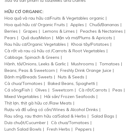
Sữa và sản phẩm từ sữa/Milks and Dairies
HỮU CƠ ORGANIC:
Hoa quả và rau hữu cơ/Fruits & Vegetables organic
Hoa quả hữu cơ/ Organic Fruits
Apples
Chuối/Bananas
Berries
Grapes
Lemons & Limes
Peaches & Nectarines
Pears
Quả dua/Melon
Mận và mơ/Plums & Apricots
Rau hữu cơ/Organic Vegetables
Khoai tây/Potatoes
Cà rốt và rau củ hữu cơ /Carrots & Root Vegetables
Cabbage, Spinach & Greens
Hành, tỏi/Onions, Leeks & Garlic
Mushrooms
Tomatoes
Beans, Peas & Sweetcorn
Freshly Drink Orange Juice
Bánh mỳ/Breads Sweets
Nuts & Seeds
Cà chua/Tomatoes
Baked Beans, Spaghetti
Cá sông/Fish
Olives
Sweetcorn
Cà rốt/Carrots
Peas
Mixed Vegetables
Hải sản/ Frozen Seafoods
Thịt lợn, thịt gà hữu cơ /Raw Meats
Rượu và đồ uống có cồn/Wines & Alcohol Drinks
Rau sống, rau thơm hữu cơ/Salad & Herbs
Salad Bags
Dưa chuột/Cucumber
Cà chua/Tomatoes
Lunch Salad Bowls
Fresh Herbs
Peppers