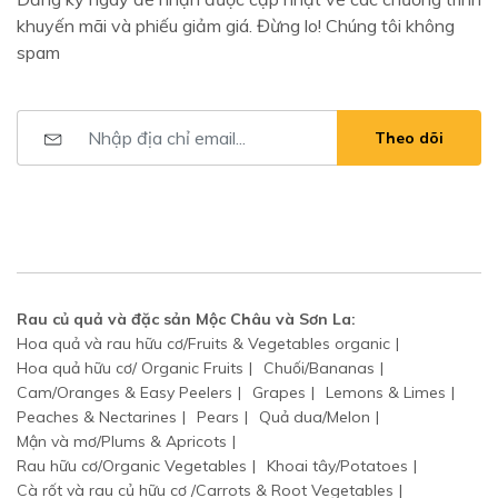
khuyến mãi và phiếu giảm giá. Đừng lo! Chúng tôi không
spam
Theo dõi
Rau củ quả và đặc sản Mộc Châu và Sơn La:
Hoa quả và rau hữu cơ/Fruits & Vegetables organic
Hoa quả hữu cơ/ Organic Fruits
Chuối/Bananas
Cam/Oranges & Easy Peelers
Grapes
Lemons & Limes
Peaches & Nectarines
Pears
Quả dua/Melon
Mận và mơ/Plums & Apricots
Rau hữu cơ/Organic Vegetables
Khoai tây/Potatoes
Cà rốt và rau củ hữu cơ /Carrots & Root Vegetables