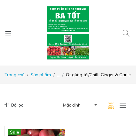
Trang chủ
Sản phẩm
...
Ót gừng tỏi/Chilli, Ginger & Garlic
Bộ lọc
Mặc định
Hot
New
Sale