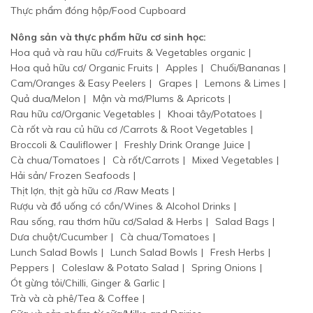
Thực phẩm đóng hộp/Food Cupboard
Nông sản và thực phẩm hữu cơ sinh học:
Hoa quả và rau hữu cơ/Fruits & Vegetables organic
Hoa quả hữu cơ/ Organic Fruits
Apples
Chuối/Bananas
Cam/Oranges & Easy Peelers
Grapes
Lemons & Limes
Quả dua/Melon
Mận và mơ/Plums & Apricots
Rau hữu cơ/Organic Vegetables
Khoai tây/Potatoes
Cà rốt và rau củ hữu cơ /Carrots & Root Vegetables
Broccoli & Cauliflower
Freshly Drink Orange Juice
Cà chua/Tomatoes
Cà rốt/Carrots
Mixed Vegetables
Hải sản/ Frozen Seafoods
Thịt lợn, thịt gà hữu cơ /Raw Meats
Rượu và đồ uống có cồn/Wines & Alcohol Drinks
Rau sống, rau thơm hữu cơ/Salad & Herbs
Salad Bags
Dưa chuột/Cucumber
Cà chua/Tomatoes
Lunch Salad Bowls
Lunch Salad Bowls
Fresh Herbs
Peppers
Coleslaw & Potato Salad
Spring Onions
Ót gừng tỏi/Chilli, Ginger & Garlic
Trà và cà phê/Tea & Coffee