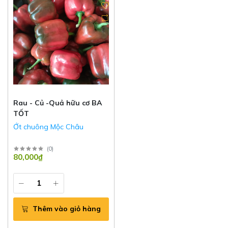
Rau - Củ -Quả hữu cơ BA
TỐT
Ớt chuông Mộc Châu
(
0
)
80,000₫
Thêm vào giỏ hàng