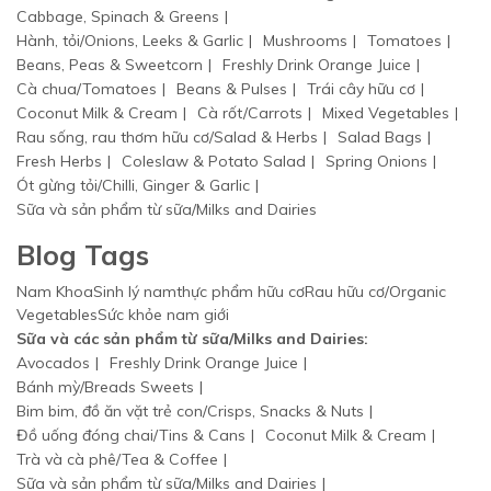
Cabbage, Spinach & Greens
Hành, tỏi/Onions, Leeks & Garlic
Mushrooms
Tomatoes
Beans, Peas & Sweetcorn
Freshly Drink Orange Juice
Cà chua/Tomatoes
Beans & Pulses
Trái cây hữu cơ
Coconut Milk & Cream
Cà rốt/Carrots
Mixed Vegetables
Rau sống, rau thơm hữu cơ/Salad & Herbs
Salad Bags
Fresh Herbs
Coleslaw & Potato Salad
Spring Onions
Ót gừng tỏi/Chilli, Ginger & Garlic
Sữa và sản phẩm từ sữa/Milks and Dairies
Blog Tags
Nam Khoa
Sinh lý nam
thực phẩm hữu cơ
Rau hữu cơ/Organic
Vegetables
Sức khỏe nam giới
Sữa và các sản phẩm từ sữa/Milks and Dairies:
Avocados
Freshly Drink Orange Juice
Bánh mỳ/Breads Sweets
Bim bim, đồ ăn vặt trẻ con/Crisps, Snacks & Nuts
Đồ uống đóng chai/Tins & Cans
Coconut Milk & Cream
Trà và cà phê/Tea & Coffee
Sữa và sản phẩm từ sữa/Milks and Dairies