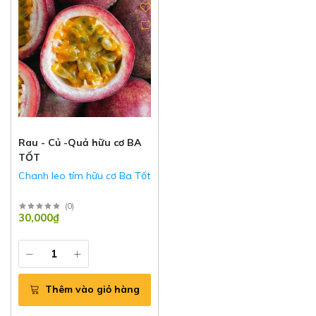
Rau - Củ -Quả hữu cơ BA
TỐT
Chanh leo tím hữu cơ Ba Tốt
(
0
)
30,000₫
Thêm vào giỏ hàng