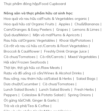
Thực phẩm đóng hộp/Food Cupboard
Nông sản và thực phẩm hữu cơ sinh học:
Hoa quả và rau hữu cơ/Fruits & Vegetables organic
Hoa quả hữu cơ/ Organic Fruits
Apples
Chuối/Bananas
Cam/Oranges & Easy Peelers
Grapes
Lemons & Limes
Quả dua/Melon
Mận và mơ/Plums & Apricots
Rau hữu cơ/Organic Vegetables
Khoai tây/Potatoes
Cà rốt và rau củ hữu cơ /Carrots & Root Vegetables
Broccoli & Cauliflower
Freshly Drink Orange Juice
Cà chua/Tomatoes
Cà rốt/Carrots
Mixed Vegetables
Hải sản/ Frozen Seafoods
Thịt lợn, thịt gà hữu cơ /Raw Meats
Rượu và đồ uống có cồn/Wines & Alcohol Drinks
Rau sống, rau thơm hữu cơ/Salad & Herbs
Salad Bags
Dưa chuột/Cucumber
Cà chua/Tomatoes
Lunch Salad Bowls
Lunch Salad Bowls
Fresh Herbs
Peppers
Coleslaw & Potato Salad
Spring Onions
Ót gừng tỏi/Chilli, Ginger & Garlic
Trà và cà phê/Tea & Coffee