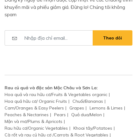
khuyến mãi và phiếu giảm giá. Đừng lo! Chúng tôi không
spam
Theo dõi
Rau củ quả và đặc sản Mộc Châu và Sơn La:
Hoa quả và rau hữu cơ/Fruits & Vegetables organic
Hoa quả hữu cơ/ Organic Fruits
Chuối/Bananas
Cam/Oranges & Easy Peelers
Grapes
Lemons & Limes
Peaches & Nectarines
Pears
Quả dua/Melon
Mận và mơ/Plums & Apricots
Rau hữu cơ/Organic Vegetables
Khoai tây/Potatoes
Cà rốt và rau củ hữu cơ /Carrots & Root Vegetables