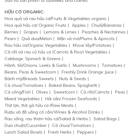
Sữa và sản phẩm từ sữa/Milks and Dairies
HỮU CƠ ORGANIC:
Hoa quả và rau hữu cơ/Fruits & Vegetables organic
Hoa quả hữu cơ/ Organic Fruits
Apples
Chuối/Bananas
Berries
Grapes
Lemons & Limes
Peaches & Nectarines
Pears
Quả dua/Melon
Mận và mơ/Plums & Apricots
Rau hữu cơ/Organic Vegetables
Khoai tây/Potatoes
Cà rốt và rau củ hữu cơ /Carrots & Root Vegetables
Cabbage, Spinach & Greens
Hành, tỏi/Onions, Leeks & Garlic
Mushrooms
Tomatoes
Beans, Peas & Sweetcorn
Freshly Drink Orange Juice
Bánh mỳ/Breads Sweets
Nuts & Seeds
Cà chua/Tomatoes
Baked Beans, Spaghetti
Cá sông/Fish
Olives
Sweetcorn
Cà rốt/Carrots
Peas
Mixed Vegetables
Hải sản/ Frozen Seafoods
Thịt lợn, thịt gà hữu cơ /Raw Meats
Rượu và đồ uống có cồn/Wines & Alcohol Drinks
Rau sống, rau thơm hữu cơ/Salad & Herbs
Salad Bags
Dưa chuột/Cucumber
Cà chua/Tomatoes
Lunch Salad Bowls
Fresh Herbs
Peppers