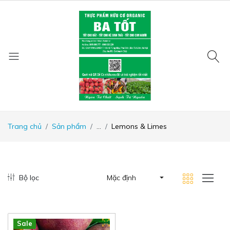
Trang chủ
Sản phẩm
...
Lemons & Limes
Bộ lọc
Mặc định
Hot
New
Sale