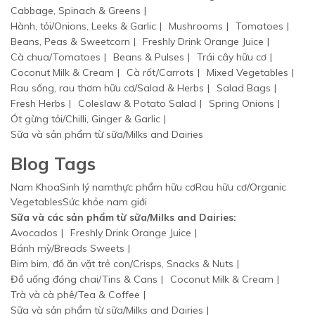
Cabbage, Spinach & Greens
Hành, tỏi/Onions, Leeks & Garlic
Mushrooms
Tomatoes
Beans, Peas & Sweetcorn
Freshly Drink Orange Juice
Cà chua/Tomatoes
Beans & Pulses
Trái cây hữu cơ
Coconut Milk & Cream
Cà rốt/Carrots
Mixed Vegetables
Rau sống, rau thơm hữu cơ/Salad & Herbs
Salad Bags
Fresh Herbs
Coleslaw & Potato Salad
Spring Onions
Ót gừng tỏi/Chilli, Ginger & Garlic
Sữa và sản phẩm từ sữa/Milks and Dairies
Blog Tags
Nam Khoa
Sinh lý nam
thực phẩm hữu cơ
Rau hữu cơ/Organic
Vegetables
Sức khỏe nam giới
Sữa và các sản phẩm từ sữa/Milks and Dairies:
Avocados
Freshly Drink Orange Juice
Bánh mỳ/Breads Sweets
Bim bim, đồ ăn vặt trẻ con/Crisps, Snacks & Nuts
Đồ uống đóng chai/Tins & Cans
Coconut Milk & Cream
Trà và cà phê/Tea & Coffee
Sữa và sản phẩm từ sữa/Milks and Dairies