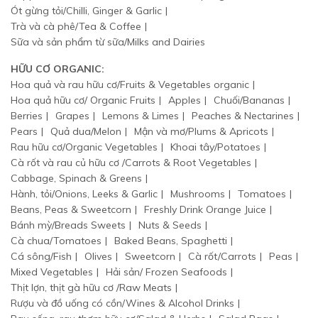
Ót gừng tỏi/Chilli, Ginger & Garlic
Trà và cà phê/Tea & Coffee
Sữa và sản phẩm từ sữa/Milks and Dairies
HỮU CƠ ORGANIC:
Hoa quả và rau hữu cơ/Fruits & Vegetables organic
Hoa quả hữu cơ/ Organic Fruits
Apples
Chuối/Bananas
Berries
Grapes
Lemons & Limes
Peaches & Nectarines
Pears
Quả dua/Melon
Mận và mơ/Plums & Apricots
Rau hữu cơ/Organic Vegetables
Khoai tây/Potatoes
Cà rốt và rau củ hữu cơ /Carrots & Root Vegetables
Cabbage, Spinach & Greens
Hành, tỏi/Onions, Leeks & Garlic
Mushrooms
Tomatoes
Beans, Peas & Sweetcorn
Freshly Drink Orange Juice
Bánh mỳ/Breads Sweets
Nuts & Seeds
Cà chua/Tomatoes
Baked Beans, Spaghetti
Cá sông/Fish
Olives
Sweetcorn
Cà rốt/Carrots
Peas
Mixed Vegetables
Hải sản/ Frozen Seafoods
Thịt lợn, thịt gà hữu cơ /Raw Meats
Rượu và đồ uống có cồn/Wines & Alcohol Drinks