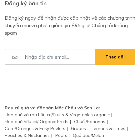
Đăng ký bản tin
Đăng ký ngay để nhận được cập nhật về các chương trình
khuyến mãi và phiếu giảm giá. Đừng lo! Chúng tôi không
spam
Theo dõi
Rau củ quả và đặc sản Mộc Châu và Sơn La:
Hoa quả và rau hữu cơ/Fruits & Vegetables organic
Hoa quả hữu cơ/ Organic Fruits
Chuối/Bananas
Cam/Oranges & Easy Peelers
Grapes
Lemons & Limes
Peaches & Nectarines
Pears
Quả dua/Melon