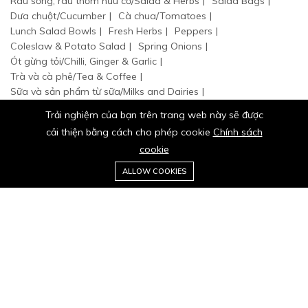
Rau sống, rau thơm hữu cơ/Salad & Herbs
Salad Bags
Dưa chuột/Cucumber
Cà chua/Tomatoes
Lunch Salad Bowls
Fresh Herbs
Peppers
Coleslaw & Potato Salad
Spring Onions
Ót gừng tỏi/Chilli, Ginger & Garlic
Trà và cà phê/Tea & Coffee
Sữa và sản phẩm từ sữa/Milks and Dairies
Thực phẩm đóng hộp/Food Cupboard
Trải nghiệm của bạn trên trang web này sẽ được
cải thiện bằng cách cho phép cookie
Chính sách
cookie
0
Trang
Danh
Giỏ
Ưa
Tài
ALLOW COOKIES
chủ
mục
hàng
thích
khoản
© 2024 BA TỐT hữu cơ organic. Tất cả quyền đã được bảo hộ.
Stay connected: