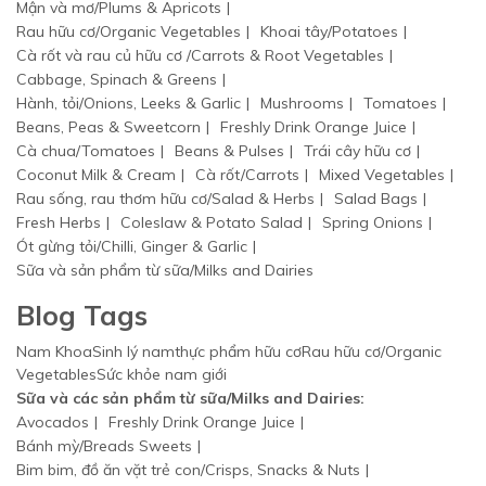
Mận và mơ/Plums & Apricots
Rau hữu cơ/Organic Vegetables
Khoai tây/Potatoes
Cà rốt và rau củ hữu cơ /Carrots & Root Vegetables
Cabbage, Spinach & Greens
Hành, tỏi/Onions, Leeks & Garlic
Mushrooms
Tomatoes
Beans, Peas & Sweetcorn
Freshly Drink Orange Juice
Cà chua/Tomatoes
Beans & Pulses
Trái cây hữu cơ
Coconut Milk & Cream
Cà rốt/Carrots
Mixed Vegetables
Rau sống, rau thơm hữu cơ/Salad & Herbs
Salad Bags
Fresh Herbs
Coleslaw & Potato Salad
Spring Onions
Ót gừng tỏi/Chilli, Ginger & Garlic
Sữa và sản phẩm từ sữa/Milks and Dairies
Blog Tags
Nam Khoa
Sinh lý nam
thực phẩm hữu cơ
Rau hữu cơ/Organic
Vegetables
Sức khỏe nam giới
Sữa và các sản phẩm từ sữa/Milks and Dairies:
Avocados
Freshly Drink Orange Juice
Bánh mỳ/Breads Sweets
Bim bim, đồ ăn vặt trẻ con/Crisps, Snacks & Nuts