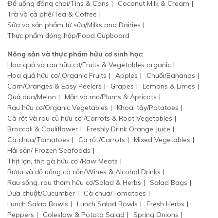
Đồ uống đóng chai/Tins & Cans
Coconut Milk & Cream
Trà và cà phê/Tea & Coffee
Sữa và sản phẩm từ sữa/Milks and Dairies
Thực phẩm đóng hộp/Food Cupboard
Nông sản và thực phẩm hữu cơ sinh học:
Hoa quả và rau hữu cơ/Fruits & Vegetables organic
Hoa quả hữu cơ/ Organic Fruits
Apples
Chuối/Bananas
Cam/Oranges & Easy Peelers
Grapes
Lemons & Limes
Quả dua/Melon
Mận và mơ/Plums & Apricots
Rau hữu cơ/Organic Vegetables
Khoai tây/Potatoes
Cà rốt và rau củ hữu cơ /Carrots & Root Vegetables
Broccoli & Cauliflower
Freshly Drink Orange Juice
Cà chua/Tomatoes
Cà rốt/Carrots
Mixed Vegetables
Hải sản/ Frozen Seafoods
Thịt lợn, thịt gà hữu cơ /Raw Meats
Rượu và đồ uống có cồn/Wines & Alcohol Drinks
Rau sống, rau thơm hữu cơ/Salad & Herbs
Salad Bags
Dưa chuột/Cucumber
Cà chua/Tomatoes
Lunch Salad Bowls
Lunch Salad Bowls
Fresh Herbs
Peppers
Coleslaw & Potato Salad
Spring Onions