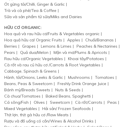
Ót gừng tỏi/Chilli, Ginger & Garlic
Trà và cà phê/Tea & Coffee
Sữa và sản phẩm từ sữa/Milks and Dairies
HỮU CƠ ORGANIC:
Hoa quả và rau hữu cơ/Fruits & Vegetables organic
Hoa quả hữu cơ/ Organic Fruits
Apples
Chuối/Bananas
Berries
Grapes
Lemons & Limes
Peaches & Nectarines
Pears
Quả dua/Melon
Mận và mơ/Plums & Apricots
Rau hữu cơ/Organic Vegetables
Khoai tây/Potatoes
Cà rốt và rau củ hữu cơ /Carrots & Root Vegetables
Cabbage, Spinach & Greens
Hành, tỏi/Onions, Leeks & Garlic
Mushrooms
Tomatoes
Beans, Peas & Sweetcorn
Freshly Drink Orange Juice
Bánh mỳ/Breads Sweets
Nuts & Seeds
Cà chua/Tomatoes
Baked Beans, Spaghetti
Cá sông/Fish
Olives
Sweetcorn
Cà rốt/Carrots
Peas
Mixed Vegetables
Hải sản/ Frozen Seafoods
Thịt lợn, thịt gà hữu cơ /Raw Meats
Rượu và đồ uống có cồn/Wines & Alcohol Drinks