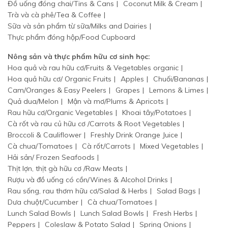
Đồ uống đóng chai/Tins & Cans
Coconut Milk & Cream
Trà và cà phê/Tea & Coffee
Sữa và sản phẩm từ sữa/Milks and Dairies
Thực phẩm đóng hộp/Food Cupboard
Nông sản và thực phẩm hữu cơ sinh học:
Hoa quả và rau hữu cơ/Fruits & Vegetables organic
Hoa quả hữu cơ/ Organic Fruits
Apples
Chuối/Bananas
Cam/Oranges & Easy Peelers
Grapes
Lemons & Limes
Quả dua/Melon
Mận và mơ/Plums & Apricots
Rau hữu cơ/Organic Vegetables
Khoai tây/Potatoes
Cà rốt và rau củ hữu cơ /Carrots & Root Vegetables
Broccoli & Cauliflower
Freshly Drink Orange Juice
Cà chua/Tomatoes
Cà rốt/Carrots
Mixed Vegetables
Hải sản/ Frozen Seafoods
Thịt lợn, thịt gà hữu cơ /Raw Meats
Rượu và đồ uống có cồn/Wines & Alcohol Drinks
Rau sống, rau thơm hữu cơ/Salad & Herbs
Salad Bags
Dưa chuột/Cucumber
Cà chua/Tomatoes
Lunch Salad Bowls
Lunch Salad Bowls
Fresh Herbs
Peppers
Coleslaw & Potato Salad
Spring Onions