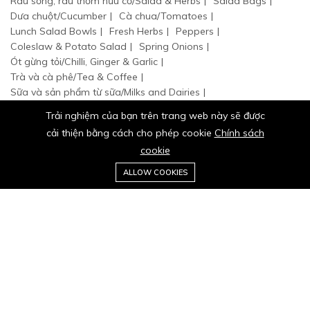
Rau sống, rau thơm hữu cơ/Salad & Herbs
Salad Bags
Dưa chuột/Cucumber
Cà chua/Tomatoes
Lunch Salad Bowls
Fresh Herbs
Peppers
Coleslaw & Potato Salad
Spring Onions
Ót gừng tỏi/Chilli, Ginger & Garlic
Trà và cà phê/Tea & Coffee
Sữa và sản phẩm từ sữa/Milks and Dairies
Thực phẩm đóng hộp/Food Cupboard
Trải nghiệm của bạn trên trang web này sẽ được
cải thiện bằng cách cho phép cookie
Chính sách
cookie
0
Trang
Danh
Giỏ
Ưa
Tài
ALLOW COOKIES
chủ
mục
hàng
thích
khoản
© 2024 BA TỐT hữu cơ organic. Tất cả quyền đã được bảo hộ.
Stay connected: