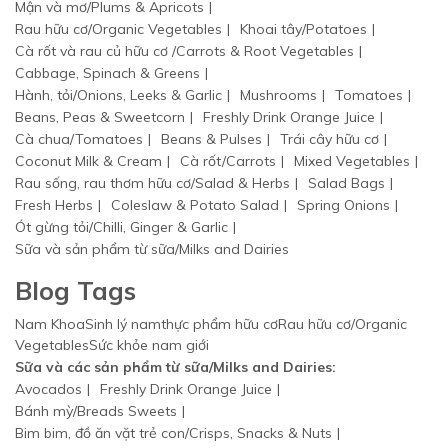
Mận và mơ/Plums & Apricots
Rau hữu cơ/Organic Vegetables
Khoai tây/Potatoes
Cà rốt và rau củ hữu cơ /Carrots & Root Vegetables
Cabbage, Spinach & Greens
Hành, tỏi/Onions, Leeks & Garlic
Mushrooms
Tomatoes
Beans, Peas & Sweetcorn
Freshly Drink Orange Juice
Cà chua/Tomatoes
Beans & Pulses
Trái cây hữu cơ
Coconut Milk & Cream
Cà rốt/Carrots
Mixed Vegetables
Rau sống, rau thơm hữu cơ/Salad & Herbs
Salad Bags
Fresh Herbs
Coleslaw & Potato Salad
Spring Onions
Ót gừng tỏi/Chilli, Ginger & Garlic
Sữa và sản phẩm từ sữa/Milks and Dairies
Blog Tags
Nam Khoa
Sinh lý nam
thực phẩm hữu cơ
Rau hữu cơ/Organic
Vegetables
Sức khỏe nam giới
Sữa và các sản phẩm từ sữa/Milks and Dairies:
Avocados
Freshly Drink Orange Juice
Bánh mỳ/Breads Sweets
Bim bim, đồ ăn vặt trẻ con/Crisps, Snacks & Nuts