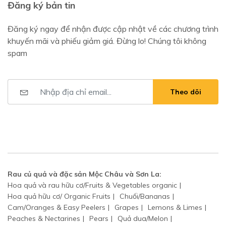
Đăng ký bản tin
Đăng ký ngay để nhận được cập nhật về các chương trình
khuyến mãi và phiếu giảm giá. Đừng lo! Chúng tôi không
spam
Theo dõi
Rau củ quả và đặc sản Mộc Châu và Sơn La:
Hoa quả và rau hữu cơ/Fruits & Vegetables organic
Hoa quả hữu cơ/ Organic Fruits
Chuối/Bananas
Cam/Oranges & Easy Peelers
Grapes
Lemons & Limes
Peaches & Nectarines
Pears
Quả dua/Melon