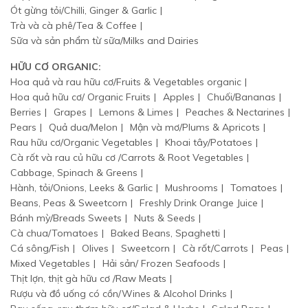
Ót gừng tỏi/Chilli, Ginger & Garlic
Trà và cà phê/Tea & Coffee
Sữa và sản phẩm từ sữa/Milks and Dairies
HỮU CƠ ORGANIC:
Hoa quả và rau hữu cơ/Fruits & Vegetables organic
Hoa quả hữu cơ/ Organic Fruits
Apples
Chuối/Bananas
Berries
Grapes
Lemons & Limes
Peaches & Nectarines
Pears
Quả dua/Melon
Mận và mơ/Plums & Apricots
Rau hữu cơ/Organic Vegetables
Khoai tây/Potatoes
Cà rốt và rau củ hữu cơ /Carrots & Root Vegetables
Cabbage, Spinach & Greens
Hành, tỏi/Onions, Leeks & Garlic
Mushrooms
Tomatoes
Beans, Peas & Sweetcorn
Freshly Drink Orange Juice
Bánh mỳ/Breads Sweets
Nuts & Seeds
Cà chua/Tomatoes
Baked Beans, Spaghetti
Cá sông/Fish
Olives
Sweetcorn
Cà rốt/Carrots
Peas
Mixed Vegetables
Hải sản/ Frozen Seafoods
Thịt lợn, thịt gà hữu cơ /Raw Meats
Rượu và đồ uống có cồn/Wines & Alcohol Drinks