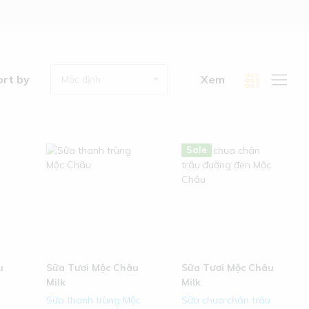
ort by
Xem
Mặc định
Hot
New
Sale
u
Sữa Tươi Mộc Châu
Sữa Tươi Mộc Châu
Milk
Milk
c
Sữa thanh trùng Mộc
Sữa chua chân trâu