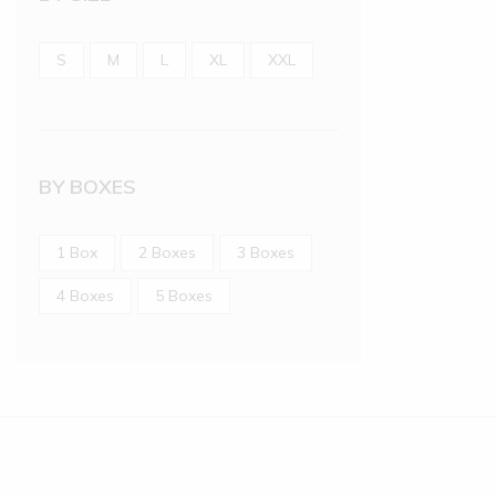
S
M
L
XL
XXL
BY BOXES
1 Box
2 Boxes
3 Boxes
4 Boxes
5 Boxes