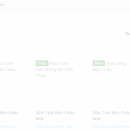
ies
S
Hot
New
Sale
Hot
New
Mộc Châu
Sữa Tươi Mộc Châu
Sữa Tươi Mộc Châ
Milk
Milk
hanh leo
Sữa chua chân trâu
Sữa chua uống Mộ