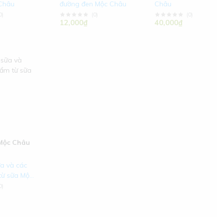
Châu
đường đen Mộc Châu
Châu
0
)
(
0
)
(
0
)
12,000₫
40,000₫
Mộc Châu
ữa và các
từ sữa Mộc
0
)