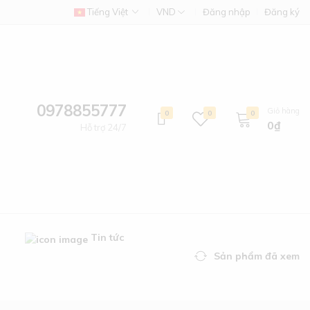
Tiếng Việt
VND
Đăng nhập
Đăng ký
0978855777
Giỏ hàng
0
0
0
0₫
Hỗ trợ 24/7
g
Tin tức
Sản phẩm đã xem