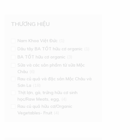
THƯƠNG HIỆU
Nam Khoa Việt Đức
(1)
Dâu tây BA TỐT hữu cơ organic
(1)
BA TỐT hữu cơ organic
(3)
Sữa và các sản phẩm từ sữa Mộc
Châu
(6)
Rau củ quả và đặc sản Mộc Châu và
Sơn La
(18)
Thịt lợn, gà, trứng hữu cơ sinh
học/Raw Meats, egg,
(4)
Rau củ quả hữu cơ/Organic
Vegetables- Fruit
(4)