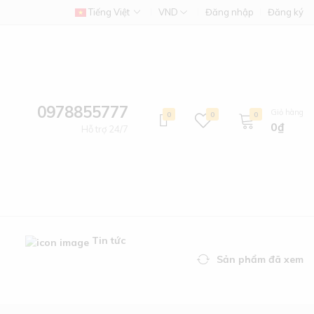
Tiếng Việt
VND
Đăng nhập
Đăng ký
0978855777
Giỏ hàng
0
0
0
0₫
Hỗ trợ 24/7
g
Tin tức
Sản phẩm đã xem