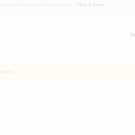
 ăn vặt trẻ con/Crisps, Snacks & Nuts
Nuts & Seeds
S
) found