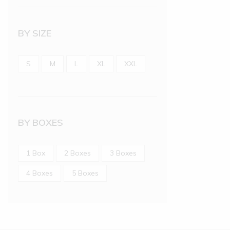
BY SIZE
S
M
L
XL
XXL
BY BOXES
1 Box
2 Boxes
3 Boxes
4 Boxes
5 Boxes