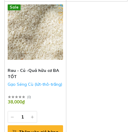
Hot
New
Sale
Rau - Củ -Quả hữu cơ BA
TỐT
Gạo Séng Cù (lứt-thô-trắng)
(
0
)
38,000₫
Thêm vào giỏ hàng