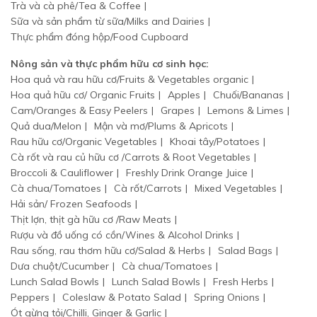
Trà và cà phê/Tea & Coffee
Sữa và sản phẩm từ sữa/Milks and Dairies
Thực phẩm đóng hộp/Food Cupboard
Nông sản và thực phẩm hữu cơ sinh học:
Hoa quả và rau hữu cơ/Fruits & Vegetables organic
Hoa quả hữu cơ/ Organic Fruits
Apples
Chuối/Bananas
Cam/Oranges & Easy Peelers
Grapes
Lemons & Limes
Quả dua/Melon
Mận và mơ/Plums & Apricots
Rau hữu cơ/Organic Vegetables
Khoai tây/Potatoes
Cà rốt và rau củ hữu cơ /Carrots & Root Vegetables
Broccoli & Cauliflower
Freshly Drink Orange Juice
Cà chua/Tomatoes
Cà rốt/Carrots
Mixed Vegetables
Hải sản/ Frozen Seafoods
Thịt lợn, thịt gà hữu cơ /Raw Meats
Rượu và đồ uống có cồn/Wines & Alcohol Drinks
Rau sống, rau thơm hữu cơ/Salad & Herbs
Salad Bags
Dưa chuột/Cucumber
Cà chua/Tomatoes
Lunch Salad Bowls
Lunch Salad Bowls
Fresh Herbs
Peppers
Coleslaw & Potato Salad
Spring Onions
Ót gừng tỏi/Chilli, Ginger & Garlic