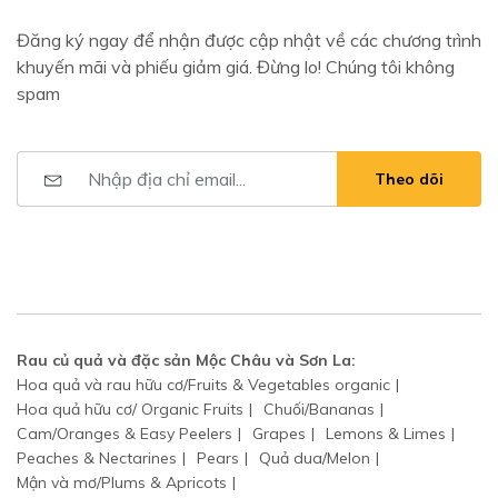
Đăng ký ngay để nhận được cập nhật về các chương trình
khuyến mãi và phiếu giảm giá. Đừng lo! Chúng tôi không
spam
Theo dõi
Rau củ quả và đặc sản Mộc Châu và Sơn La:
Hoa quả và rau hữu cơ/Fruits & Vegetables organic
Hoa quả hữu cơ/ Organic Fruits
Chuối/Bananas
Cam/Oranges & Easy Peelers
Grapes
Lemons & Limes
Peaches & Nectarines
Pears
Quả dua/Melon
Mận và mơ/Plums & Apricots