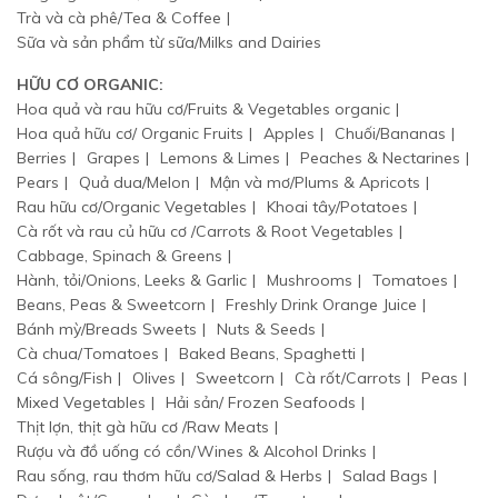
Trà và cà phê/Tea & Coffee
Sữa và sản phẩm từ sữa/Milks and Dairies
HỮU CƠ ORGANIC:
Hoa quả và rau hữu cơ/Fruits & Vegetables organic
Hoa quả hữu cơ/ Organic Fruits
Apples
Chuối/Bananas
Berries
Grapes
Lemons & Limes
Peaches & Nectarines
Pears
Quả dua/Melon
Mận và mơ/Plums & Apricots
Rau hữu cơ/Organic Vegetables
Khoai tây/Potatoes
Cà rốt và rau củ hữu cơ /Carrots & Root Vegetables
Cabbage, Spinach & Greens
Hành, tỏi/Onions, Leeks & Garlic
Mushrooms
Tomatoes
Beans, Peas & Sweetcorn
Freshly Drink Orange Juice
Bánh mỳ/Breads Sweets
Nuts & Seeds
Cà chua/Tomatoes
Baked Beans, Spaghetti
Cá sông/Fish
Olives
Sweetcorn
Cà rốt/Carrots
Peas
Mixed Vegetables
Hải sản/ Frozen Seafoods
Thịt lợn, thịt gà hữu cơ /Raw Meats
Rượu và đồ uống có cồn/Wines & Alcohol Drinks
Rau sống, rau thơm hữu cơ/Salad & Herbs
Salad Bags