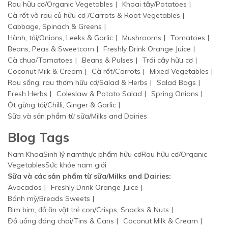
Rau hữu cơ/Organic Vegetables
Khoai tây/Potatoes
Cà rốt và rau củ hữu cơ /Carrots & Root Vegetables
Cabbage, Spinach & Greens
Hành, tỏi/Onions, Leeks & Garlic
Mushrooms
Tomatoes
Beans, Peas & Sweetcorn
Freshly Drink Orange Juice
Cà chua/Tomatoes
Beans & Pulses
Trái cây hữu cơ
Coconut Milk & Cream
Cà rốt/Carrots
Mixed Vegetables
Rau sống, rau thơm hữu cơ/Salad & Herbs
Salad Bags
Fresh Herbs
Coleslaw & Potato Salad
Spring Onions
Ót gừng tỏi/Chilli, Ginger & Garlic
Sữa và sản phẩm từ sữa/Milks and Dairies
Blog Tags
Nam Khoa
Sinh lý nam
thực phẩm hữu cơ
Rau hữu cơ/Organic
Vegetables
Sức khỏe nam giới
Sữa và các sản phẩm từ sữa/Milks and Dairies:
Avocados
Freshly Drink Orange Juice
Bánh mỳ/Breads Sweets
Bim bim, đồ ăn vặt trẻ con/Crisps, Snacks & Nuts
Đồ uống đóng chai/Tins & Cans
Coconut Milk & Cream