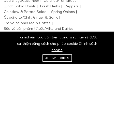
Dưa chuột/Cucumber
Cà chua/Tomatoes
Lunch Salad Bowls
Fresh Herbs
Peppers
Coleslaw & Potato Salad
Spring Onions
Ót gừng tỏi/Chilli, Ginger & Garlic
Trà và cà phê/Tea & Coffee
Sữa và sản phẩm từ sữa/Milks and Dairies
Thực phẩm đóng hộp/Food Cupboard
Trải nghiệm của bạn trên trang web này sẽ được
cải thiện bằng cách cho phép cookie
Chính sách
cookie
0
Trang
Danh
Giỏ
Ưa
Tài
ALLOW COOKIES
chủ
mục
hàng
thích
khoản
© 2024 BA TỐT hữu cơ organic. Tất cả quyền đã được bảo hộ.
Stay connected: