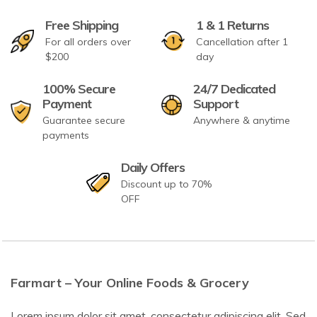
Free Shipping
1 & 1 Returns
For all orders over
Cancellation after 1
$200
day
100% Secure
24/7 Dedicated
Payment
Support
Guarantee secure
Anywhere & anytime
payments
Daily Offers
Discount up to 70%
OFF
Farmart – Your Online Foods & Grocery
Lorem ipsum dolor sit amet, consectetur adipiscing elit. Sed