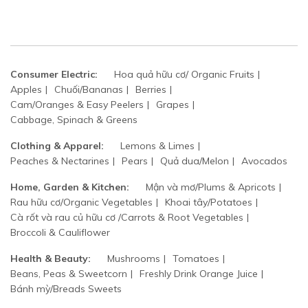
Consumer Electric:
Hoa quả hữu cơ/ Organic Fruits
Apples
Chuối/Bananas
Berries
Cam/Oranges & Easy Peelers
Grapes
Cabbage, Spinach & Greens
Clothing & Apparel:
Lemons & Limes
Peaches & Nectarines
Pears
Quả dua/Melon
Avocados
Home, Garden & Kitchen:
Mận và mơ/Plums & Apricots
Rau hữu cơ/Organic Vegetables
Khoai tây/Potatoes
Cà rốt và rau củ hữu cơ /Carrots & Root Vegetables
Broccoli & Cauliflower
Health & Beauty:
Mushrooms
Tomatoes
Beans, Peas & Sweetcorn
Freshly Drink Orange Juice
Bánh mỳ/Breads Sweets