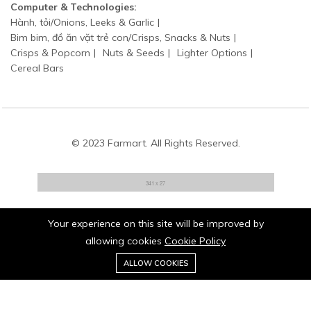
Computer & Technologies:
Hành, tỏi/Onions, Leeks & Garlic
Bim bim, đồ ăn vặt trẻ con/Crisps, Snacks & Nuts
Crisps & Popcorn
Nuts & Seeds
Lighter Options
Cereal Bars
© 2023 Farmart. All Rights Reserved.
Your experience on this site will be improved by
Stay connected:
allowing cookies
Cookie Policy
0
ALLOW COOKIES
Home
Category
Cart
Wishlist
Account