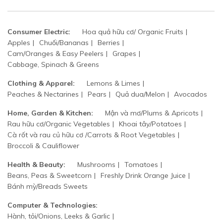
Consumer Electric:
Hoa quả hữu cơ/ Organic Fruits
Apples
Chuối/Bananas
Berries
Cam/Oranges & Easy Peelers
Grapes
Cabbage, Spinach & Greens
Clothing & Apparel:
Lemons & Limes
Peaches & Nectarines
Pears
Quả dua/Melon
Avocados
Home, Garden & Kitchen:
Mận và mơ/Plums & Apricots
Rau hữu cơ/Organic Vegetables
Khoai tây/Potatoes
Cà rốt và rau củ hữu cơ /Carrots & Root Vegetables
Broccoli & Cauliflower
Health & Beauty:
Mushrooms
Tomatoes
Beans, Peas & Sweetcorn
Freshly Drink Orange Juice
Bánh mỳ/Breads Sweets
Computer & Technologies:
Hành, tỏi/Onions, Leeks & Garlic