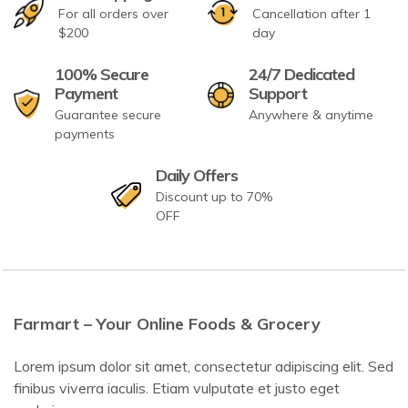
For all orders over
Cancellation after 1
$200
day
100% Secure
24/7 Dedicated
Payment
Support
Guarantee secure
Anywhere & anytime
payments
Daily Offers
Discount up to 70%
OFF
Farmart – Your Online Foods & Grocery
Lorem ipsum dolor sit amet, consectetur adipiscing elit. Sed
finibus viverra iaculis. Etiam vulputate et justo eget