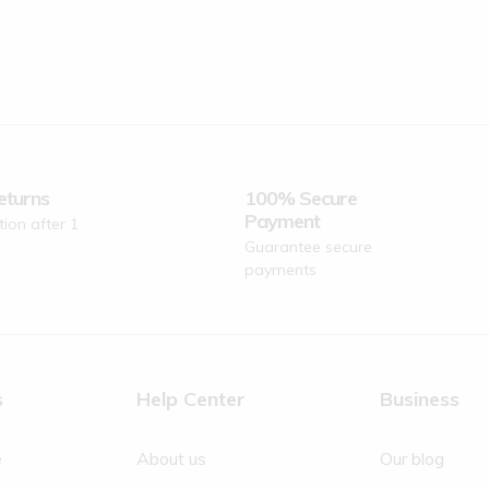
eturns
100% Secure
Payment
tion after 1
Guarantee secure
payments
s
Help Center
Business
e
About us
Our blog