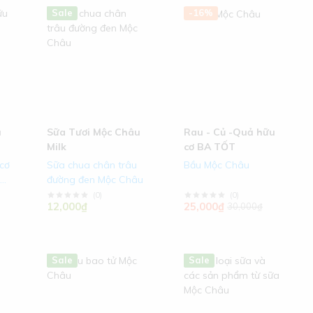
Hot
New
Sale
-16%
u
Sữa Tươi Mộc Châu
Rau - Củ -Quả hữu
Milk
cơ BA TỐT
cơ
Sữa chua chân trâu
Bầu Mộc Châu
c
đường đen Mộc Châu
c
(
0
)
(
0
)
12,000₫
25,000₫
30,000₫
Hot
Sale
Hot
New
Sale