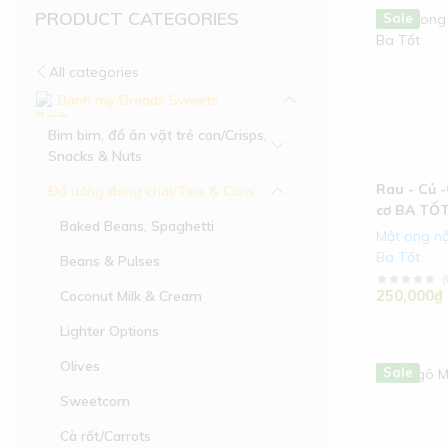
PRODUCT CATEGORIES
Hot
New
Sale
All categories
Bánh mỳ/Breads Sweets
Bim bim, đồ ăn vặt trẻ con/Crisps,
Snacks & Nuts
Rau - Củ 
Đồ uống đóng chai/Tins & Cans
cơ BA TỐ
Baked Beans, Spaghetti
Mật ong nộ
Ba Tốt
Beans & Pulses
(
250,000₫
Coconut Milk & Cream
Lighter Options
Olives
Hot
New
Sale
Sweetcorn
Cà rốt/Carrots