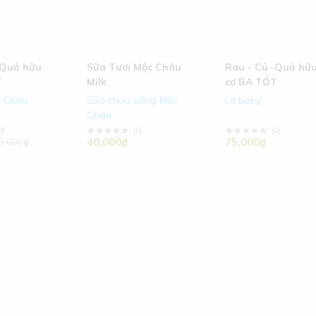
-Quả hữu
Sữa Tươi Mộc Châu
Rau - Củ -Quả hữ
T
Milk
cơ BA TỐT
c Châu
Sữa chua uống Mộc
Lơ baby
Châu
0
)
(
0
)
(
0
)
40,000₫
75,000₫
5,000₫