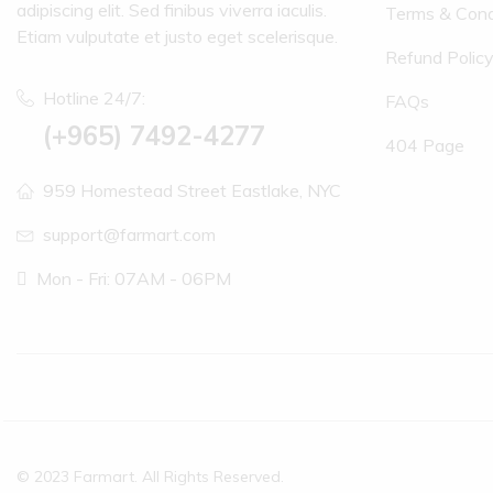
adipiscing elit. Sed finibus viverra iaculis.
Terms & Cond
Etiam vulputate et justo eget scelerisque.
Refund Polic
Hotline 24/7:
FAQs
(+965) 7492-4277
404 Page
959 Homestead Street Eastlake, NYC
support@farmart.com
Mon - Fri: 07AM - 06PM
© 2023 Farmart. All Rights Reserved.