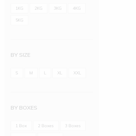
1KG
2KG
3KG
4KG
5KG
BY SIZE
S
M
L
XL
XXL
BY BOXES
1 Box
2 Boxes
3 Boxes