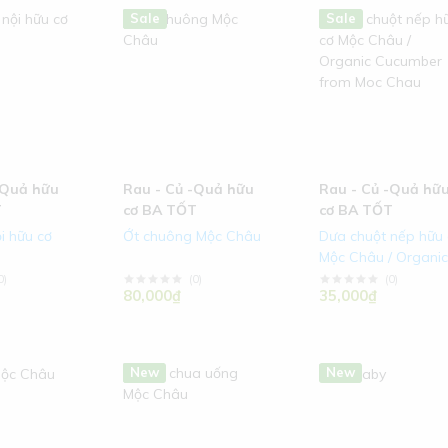
Hot
New
Sale
Hot
Sale
-Quả hữu
Rau - Củ -Quả hữu
Rau - Củ -Quả hữ
T
cơ BA TỐT
cơ BA TỐT
i hữu cơ
Ớt chuông Mộc Châu
Dưa chuột nếp hữu 
Mộc Châu / Organi
Cucumber from Mo
0
)
(
0
)
(
0
)
80,000₫
35,000₫
Chau
Hot
New
New