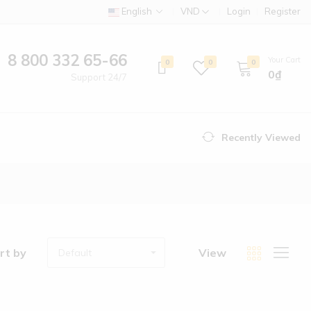
English
VND
Login
Register
8 800 332 65-66
Your Cart
0
0
0
0₫
Support 24/7
Recently Viewed
rt by
View
Default