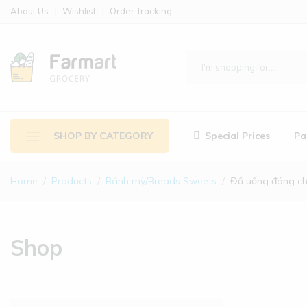
About Us
Wishlist
Order Tracking
Special Prices
Pa
SHOP BY CATEGORY
Home
Products
Bánh mỳ/Breads Sweets
Đồ uống đóng ch
Shop