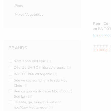
Peas
Mixed Vegetables
Rau - Củ 
cơ BA TỐ
Bí ngô Mộ
(
BRANDS
20,000₫
2
Nam Khoa Việt Đức
(1)
Dâu tây BA TỐT hữu cơ organic
(1)
BA TỐT hữu cơ organic
(3)
Sữa và các sản phẩm từ sữa Mộc
Châu
(6)
Rau củ quả và đặc sản Mộc Châu và
Sơn La
(18)
Thịt lợn, gà, trứng hữu cơ sinh
học/Raw Meats, egg,
(4)