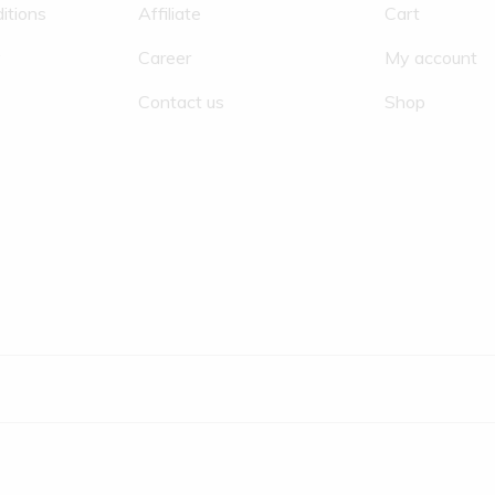
itions
Affiliate
Cart
y
Career
My account
Contact us
Shop