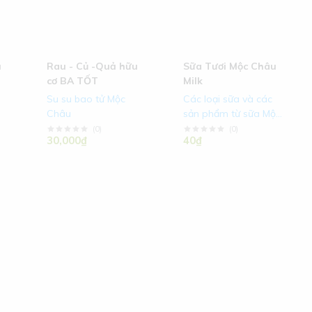
u
Rau - Củ -Quả hữu
Sữa Tươi Mộc Châu
cơ BA TỐT
Milk
Su su bao tử Mộc
Các loại sữa và các
Châu
sản phẩm từ sữa Mộc
Châu
(
0
)
(
0
)
30,000₫
40₫