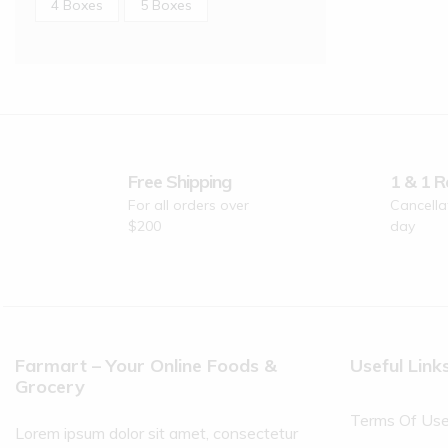
4 Boxes
5 Boxes
Free Shipping
1 & 1 R
For all orders over
Cancella
$200
day
Farmart – Your Online Foods &
Useful Link
Grocery
Terms Of Us
Lorem ipsum dolor sit amet, consectetur