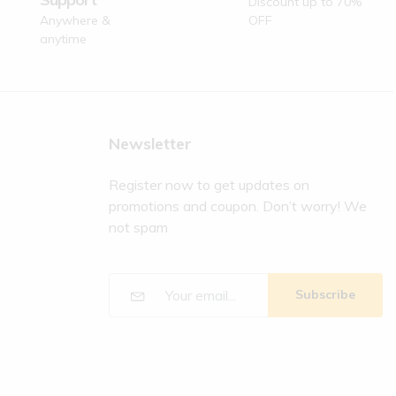
Discount up to 70%
Anywhere &
OFF
anytime
Newsletter
Register now to get updates on
promotions and coupon. Don’t worry! We
not spam
Subscribe