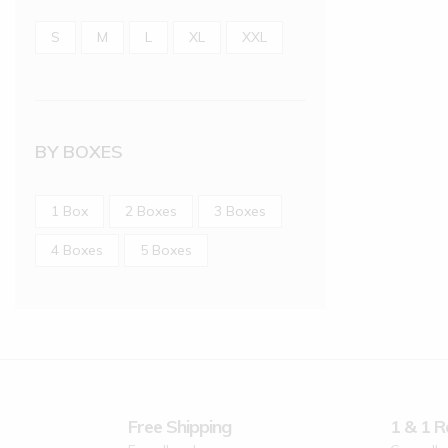
S
M
L
XL
XXL
BY BOXES
1 Box
2 Boxes
3 Boxes
4 Boxes
5 Boxes
Free Shipping
1 & 1 R