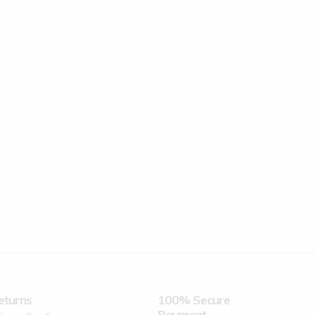
eturns
100% Secure
Payment