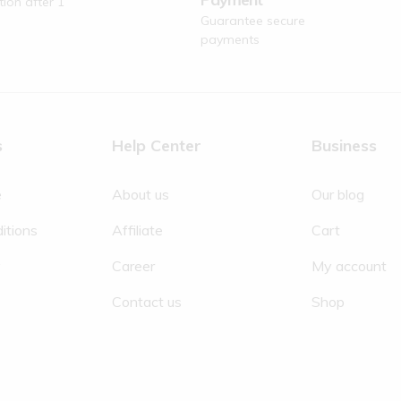
tion after 1
Guarantee secure
payments
s
Help Center
Business
e
About us
Our blog
itions
Affiliate
Cart
y
Career
My account
Contact us
Shop