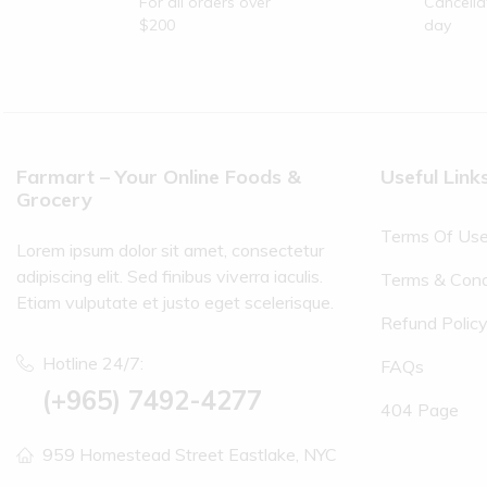
For all orders over
Cancella
$200
day
Farmart – Your Online Foods &
Useful Link
Grocery
Terms Of Us
Lorem ipsum dolor sit amet, consectetur
adipiscing elit. Sed finibus viverra iaculis.
Terms & Cond
Etiam vulputate et justo eget scelerisque.
Refund Polic
Hotline 24/7:
FAQs
(+965) 7492-4277
404 Page
959 Homestead Street Eastlake, NYC