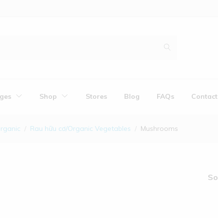
ges
Shop
Stores
Blog
FAQs
Contact
organic
Rau hữu cơ/Organic Vegetables
Mushrooms
So