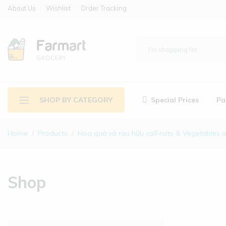
About Us
Wishlist
Order Tracking
Special Prices
Pa
SHOP BY CATEGORY
Home
Products
Hoa quả và rau hữu cơ/Fruits & Vegetables 
Shop