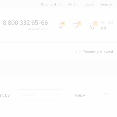
English
VND
Login
Register
8 800 332 65-66
Your Cart
0
0
0
0₫
Support 24/7
Recently Viewed
rt by
View
Default