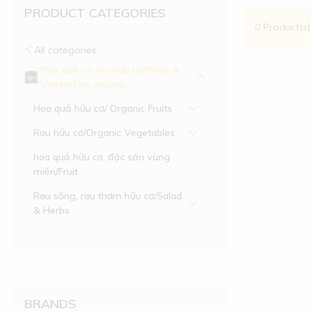
PRODUCT CATEGORIES
0 Product(s
All categories
Hoa quả và rau hữu cơ/Fruits &
Vegetables organic
Hoa quả hữu cơ/ Organic Fruits
Rau hữu cơ/Organic Vegetables
hoa quả hữu cơ, đặc sản vùng
miền/Fruit
Rau sống, rau thơm hữu cơ/Salad
& Herbs
BRANDS